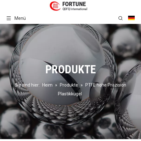
Menü
PRODUKTE
Sie sind hier:
Heim
»
Produkte
»
PTFE hohe Präzision
Plastikkugel