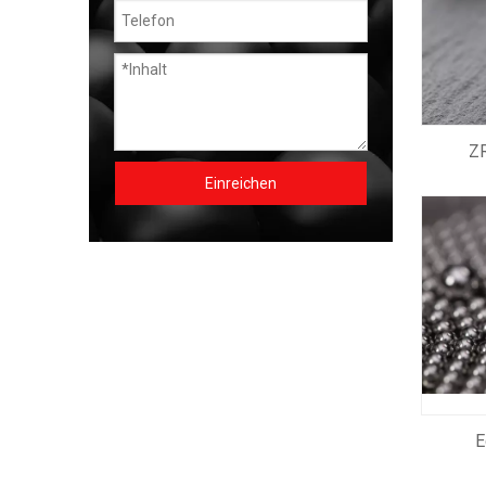
ZR
Einreichen
E