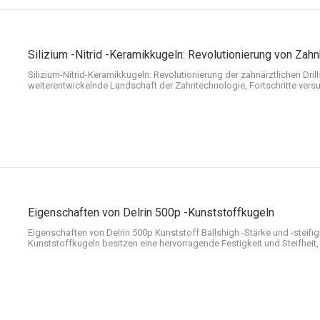
Silizium -Nitrid -Keramikkugeln: Revolutionierung von Za
Silizium-Nitrid-Keramikkugeln: Revolutionierung der zahnärztlichen Drill
weiterentwickelnde Landschaft der Zahntechnologie, Fortschritte versu
die Präzision und die Effizienz des Patienten zu verbessern. Unter die
Silizium -Nitrid -Keramikkugeln als transformativer Kompone herausgest
Eigenschaften von Delrin 500p -Kunststoffkugeln
Eigenschaften von Delrin 500p Kunststoff Ballshigh -Stärke und -steifigk
Kunststoffkugeln besitzen eine hervorragende Festigkeit und Steifheit
und Lastbedingungen gut abschneiden können. Dies macht sie zu eine
die die Möglichkeit erfordern, Signifi standzuhalten