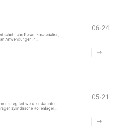
06-24
tschrittliche Keramikmaterialien,
t an Anwendungen in
05-21
men integriert werden, darunter
räger, zylindrische Rollenlager,
nsemperaturen. Wegkupplungen.