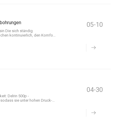
hnbohrungen
05-10
sin Die sich ständig
chen kontinuierlich, den Komfort,
sen Innovationen haben sich
ellt
04-30
eit: Delrin 500p -
, sodass sie unter hohen Druck-
r idealen Wahl für Anwendungen,