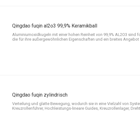
Qingdao fuqin al2o3 99,9% Keramikball
Aluminiumoxidkugeln mit einer hohen Reinheit von 99,9% AL2O3 sind for
die für ihre außergewöhnlichen Eigenschaften und ein breites Angebo
verschiedenen Branchen bekannt sind.
Qingdao fuqin zylindrisch
Verteilung und glatte Bewegung, wodurch sie in eine Vielzahl von Syste
Kreuzrollenführer, Hochleistungs-lineare Guides, Kreuzrollenlager, Dreht
Linearlager, Einweglager vom Roller-Typ und Einsemperaturen und Ei
Die zylindrische Roller's s