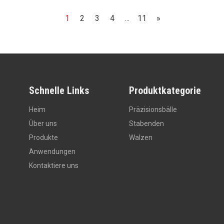
1
2
3
4
...
11
»
Schnelle Links
Produktkategorie
Heim
Präzisionsbälle
Über uns
Stabenden
Produkte
Walzen
Anwendungen
Kontaktiere uns