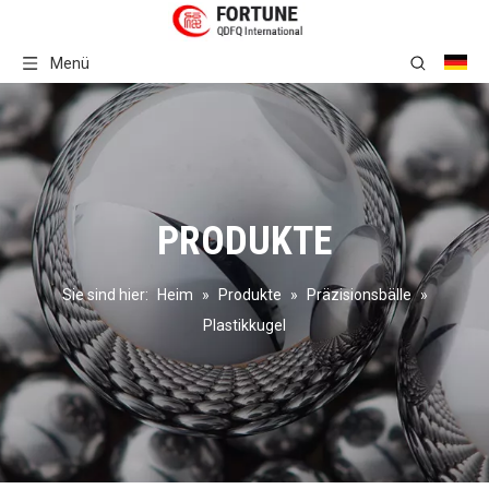
Menü
PRODUKTE
Sie sind hier:
Heim
»
Produkte
»
Präzisionsbälle
»
Plastikkugel