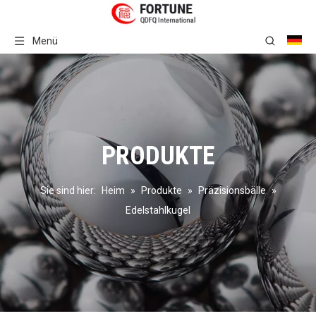
Menü
PRODUKTE
Sie sind hier:
Heim
»
Produkte
»
Präzisionsbälle
»
Edelstahlkugel