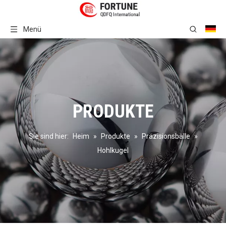
Menü
PRODUKTE
Sie sind hier:
Heim
»
Produkte
»
Präzisionsbälle
»
Hohlkugel