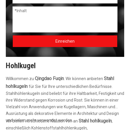
Einreichen
Hohlkugel
Qingdao Fuqin
Stahl
Willkommen zu
. Wir können anbieten
hohlkugeln
für Sie für Ihre unterschiedlichen Bedürfnisse.
Stahlhöhlenkugeln sind beliebt für ihre Haltbarkeit, Festigkeit und
ihre Widerstand gegen Korrosion und Rost. Sie können in einer
Vielzahl von Anwendungen wie Kugellagern, Maschinen und
Ausrüstung als dekorative Elemente in Architektur und Design
und vielem mehr verwendet werden.
Stahl hohlkugeln
Wir bieten verschiedene Klassen von an
,
einschließlich Kohlenstoffstahlhöhlenkugeln,