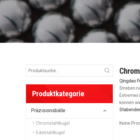
Chrom
Qingdao Fu
Streben na
Produktkategorie
Extremes 
können wir
Stabende
Präzisionsbälle
Chromstahlkugel
Keine Pro
Edelstahlkugel