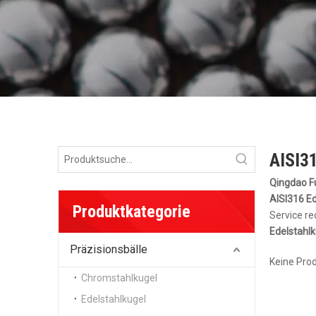
AISI31
Qingdao Fu
AISI316 Ed
Produktkategorie
Service re
Edelstahlk
Präzisionsbälle
Keine Pro
Chromstahlkugel
Edelstahlkugel