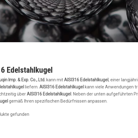
6 Edelstahlkugel
qin Imp. & Exp. Co., Ltd.
kann mit
AISI316 Edelstahlkugel
, einer langjäh
elstahlkugel
liefern.
AISI316 Edelstahlkugel
kann viele Anwendungen tre
chtzeitig über
AISI316 Edelstahlkugel
. Neben der unten aufgeführten Pr
ugel
gemäß Ihren spezifischen Bedürfnissen anpassen.
dukte gefunden