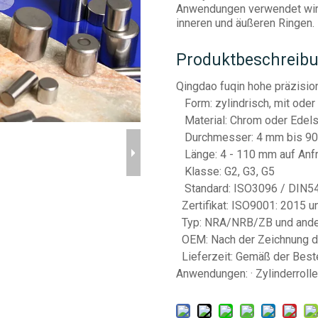
Anwendungen verwendet wird
inneren und äußeren Ringen.
Produktbeschreib
Qingdao fuqin hohe präzisio
Form: zylindrisch, mit ode
Material: Chrom oder Edels
Durchmesser: 4 mm bis 9
Länge: 4 - 110 mm auf Anfra
Klasse: G2, G3, G5
Standard: ISO3096 / DIN5
Zertifikat: ISO9001: 2015 
Typ: NRA/NRB/ZB und and
OEM: Nach der Zeichnung 
Lieferzeit: Gemäß der Bes
Anwendungen: · Zylinderrolle