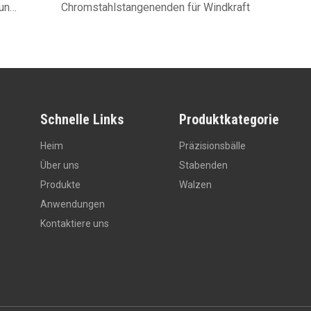
GCR15 Chromstahlnadelwalze für lineare Führung 40x40 mm
Chromstahlstangenenden für Windkraft
Schnelle Links
Produktkategorie
Heim
Präzisionsbälle
Über uns
Stabenden
Produkte
Walzen
Anwendungen
Kontaktiere uns