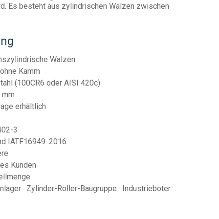
. Es besteht aus zylindrischen Walzen zwischen
ung
nszylindrische Walzen
r ohne Kamm
tahl (100CR6 oder AISI 420c)
0 mm
ge erhältlich
402-3
und IATF16949: 2016
ere
des Kunden
tellmenge
nlager · Zylinder-Roller-Baugruppe · Industrieboter