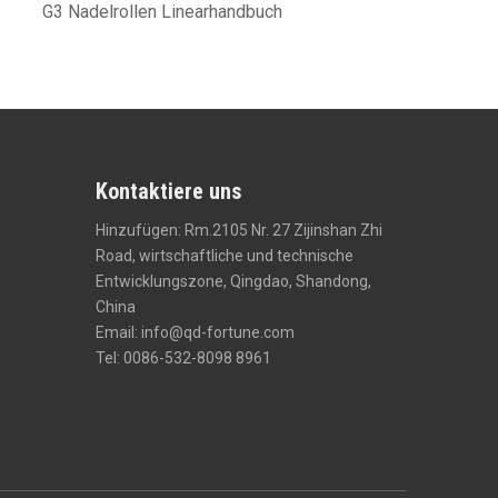
G3 Nadelrollen Linearhandbuch
AISI52100 
Kontaktiere uns
Hinzufügen: Rm.2105 Nr. 27 Zijinshan Zhi
Road, wirtschaftliche und technische
Entwicklungszone, Qingdao, Shandong,
China
Email:
info@qd-fortune.com
Tel: 0086-532-8098 8961