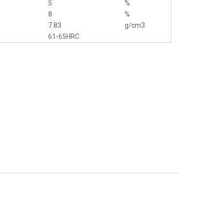
5
%
8
%
7.83
g/cm3
61-65HRC