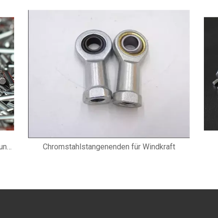
GCR15 Chromstahlnadelwalze für lineare Führung 40x40 mm
Chromstahlstangenenden für Windkraft