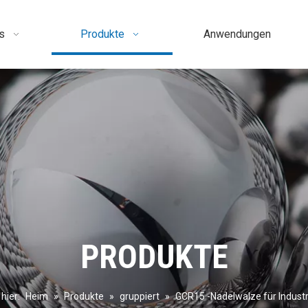
s
Produkte
Anwendungen
PRODUKTE
 hier:
Heim
»
Produkte
»
gruppiert
»
GCR15 -Nadelwalze für Industr