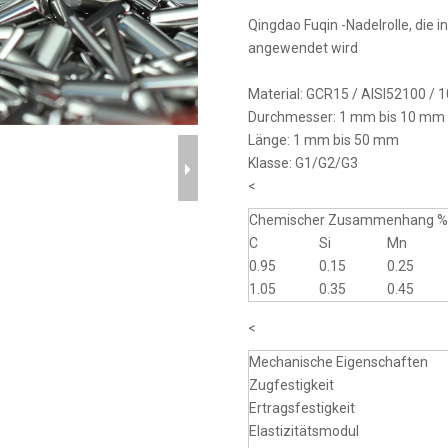
Qingdao Fuqin -Nadelrolle, die 
angewendet wird
Material: GCR15 / AISI52100 / 
Durchmesser: 1 mm bis 10 mm
Länge: 1 mm bis 50 mm
Klasse: G1/G2/G3
<
Chemischer Zusammenhang 
C
Si
Mn
0.95
0.15
0.25
1.05
0.35
0.45
<
Mechanische Eigenschaften
Zugfestigkeit
Ertragsfestigkeit
Elastizitätsmodul