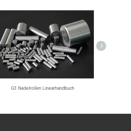
G3 Nadelrollen Linearhandbuch
AISI52100 