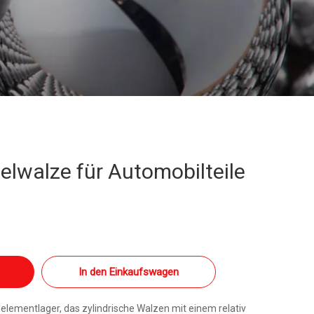
lwalze für Automobilteile
In den Einkaufswagen
llelementlager, das zylindrische Walzen mit einem relativ