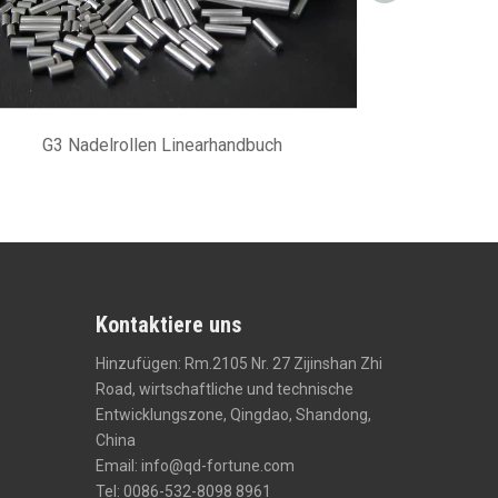
G3 Nadelrollen Linearhandbuch
AISI52100 
Kontaktiere uns
Hinzufügen: Rm.2105 Nr. 27 Zijinshan Zhi
Road, wirtschaftliche und technische
Entwicklungszone, Qingdao, Shandong,
China
Email:
info@qd-fortune.com
Tel: 0086-532-8098 8961