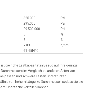
325.000
Psi
295.000
Psi
29.500.000
Psi
5
%
8
%
7.83
g/cm3
61-65HRC
 ist die hohe Lastkapazität in Bezug auf ihre geringe
n Durchmessers im Vergleich zu anderen Arten von
me passen und schwere Lasten unterstützen.
hältnis von hohem Länge zu Durchmesser, sodass sie die
ßere Oberfläche verteilen können.