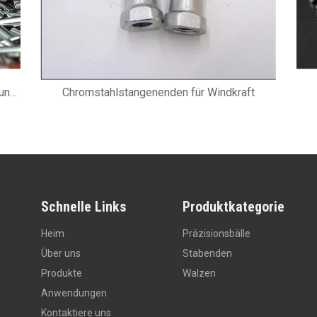
GCR15 Chromstahlnadelwalze für lineare Führung 40x40 mm
Chromstahlstangenenden für Windkraft
Schnelle Links
Produktkategorie
Heim
Präzisionsbälle
Über uns
Stabenden
Produkte
Walzen
Anwendungen
Kontaktiere uns