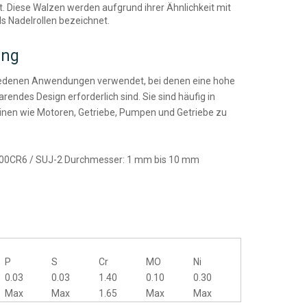
 Diese Walzen werden aufgrund ihrer Ähnlichkeit mit
s Nadelrollen bezeichnet.
ung
iedenen Anwendungen verwendet, bei denen eine hohe
rendes Design erforderlich sind. Sie sind häufig in
inen wie Motoren, Getriebe, Pumpen und Getriebe zu
 100CR6 / SUJ-2 Durchmesser: 1 mm bis 10 mm
%
P
S
Cr
MO
Ni
0.03
0.03
1.40
0.10
0.30
Max
Max
1.65
Max
Max