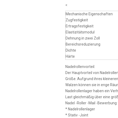
<
Mechanische Eigenschaften
Zugfestigkeit
Ertragsfestigkeit
Elastizitätsmodul
Dehnung in zwei Zoll
Bereichsreduzierung
Dichte
Härte
Nadelrollenvorteil:
Der Hauptvorteil von Nadelrollen
Größe. Aufgrund ihres kleinere
Walzen können sie in enge Räu
Nadelrollenlager haben ein Ver
Last gleichmäßig über eine grö
Nadel -Roller -Mail -Bewerbung:
* Nadelrollenlager
* Stativ -Joint