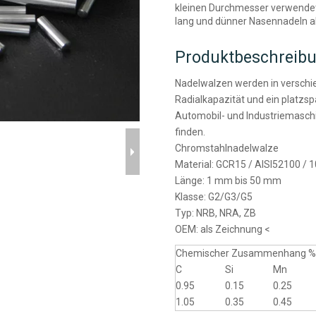
kleinen Durchmesser verwendet.
lang und dünner Nasennadeln al
Produktbeschreib
Nadelwalzen werden in versch
Radialkapazität und ein platzspa
Automobil- und Industriemasch
finden.
Chromstahlnadelwalze
Material: GCR15 / AISI52100 /
Länge: 1 mm bis 50 mm
Klasse: G2/G3/G5
Typ: NRB, NRA, ZB
OEM: als Zeichnung <
Chemischer Zusammenhang 
C
Si
Mn
0.95
0.15
0.25
1.05
0.35
0.45