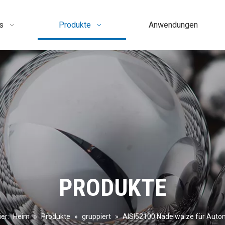
s
Produkte
Anwendungen
PRODUKTE
ier:
Heim
»
Produkte
»
gruppiert
»
AISI52100 Nadelwalze für Autom