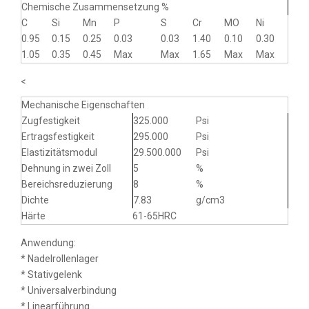
Chemische Zusammensetzung %
C
Si
Mn
P
S
Cr
MO
Ni
0.95
0.15
0.25
0.03
0.03
1.40
0.10
0.30
1.05
0.35
0.45
Max
Max
1.65
Max
Max
<
Mechanische Eigenschaften
Zugfestigkeit
325.000
Psi
Ertragsfestigkeit
295.000
Psi
Elastizitätsmodul
29.500.000
Psi
Dehnung in zwei Zoll
5
%
Bereichsreduzierung
8
%
Dichte
7.83
g/cm3
Härte
61-65HRC
Anwendung:
* Nadelrollenlager
* Stativgelenk
* Universalverbindung
* Linearführung