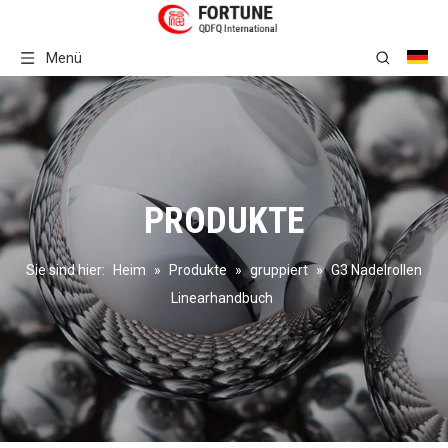
Menü
PRODUKTE
Sie sind hier:
Heim
»
Produkte
»
gruppiert
»
G3 Nadelrollen
Linearhandbuch