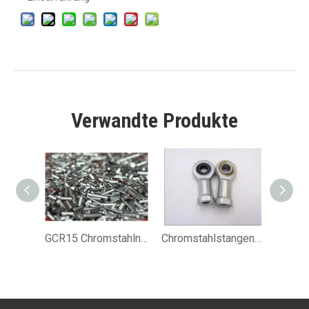
Verwandte Produkte
GCR15 Chromstahlnadelwalze für lineare Führung 40x40 mm
Chromstahlstangenenden für Windkraft